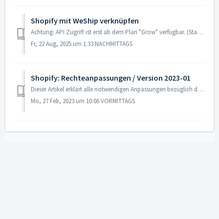
Shopify mit WeShip verknüpfen
Achtung: API Zugriff ist erst ab dem Plan "Grow" verfügbar. (Stand März 2024). Siehe: https://www.shopify.com/pricing Schritt 1: Loggen Sie s...
Fr, 22 Aug, 2025 um 1:33 NACHMITTAGS
Shopify: Rechteanpassungen / Version 2023-01
Dieser Artikel erklärt alle notwendigen Anpassungen bezüglich des Shopify Schnittstellen Upgrades auf Version 2023-01. Durch dieses Update sind für den Auft...
Mo, 27 Feb, 2023 um 10:06 VORMITTAGS