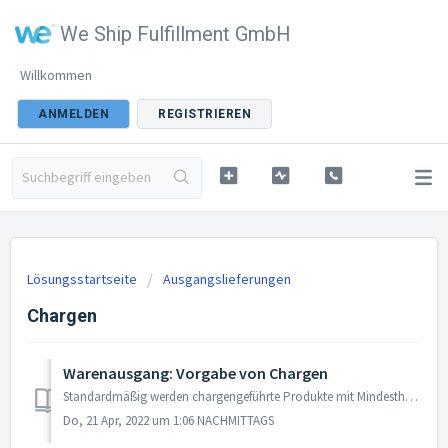
We Ship Fulfillment GmbH
Willkommen
ANMELDEN
REGISTRIEREN
Lösungsstartseite
Ausgangslieferungen
Chargen
Warenausgang: Vorgabe von Chargen
Standardmäßig werden chargengeführte Produkte mit Mindesthaltbarkeitsdatum aufgrund des FEFO-Prinzips (First Expiry, First Out) für Warenausgänge ausgewählt...
Do, 21 Apr, 2022 um 1:06 NACHMITTAGS